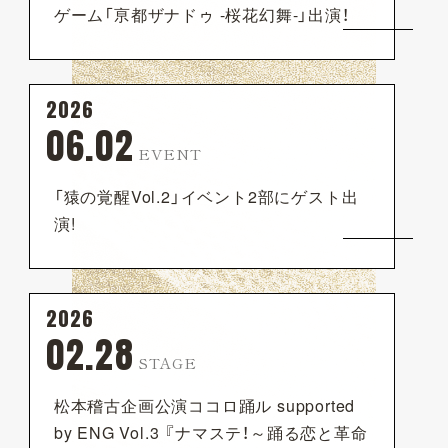
ゲーム「亰都ザナドゥ -桜花幻舞-」出演！
2026
06.02
EVENT
「猿の覚醒Vol.2」イベント2部にゲスト出
演!
2026
02.28
STAGE
松本稽古企画公演ココロ踊ル supported
by ENG Vol.3 『ナマステ！～踊る恋と革命