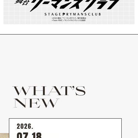
WHAT’S
NEW
2026.
07.18